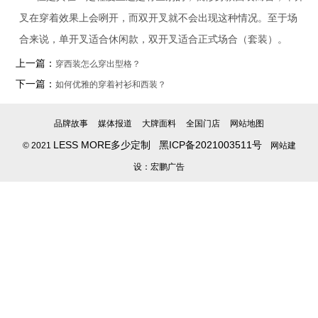
叉在穿着效果上会咧开，而双开叉就不会出现这种情况
。
至于
场
合来说
，单开叉适合休闲款，双开叉适合
正式
场合
（套装
）
。
上一篇：
穿西装怎么穿出型格？
下一篇：
如何优雅的穿着衬衫和西装？
品牌故事
媒体报道
大牌面料
全国门店
网站地图
LESS MORE多少定制
黑ICP备2021003511号
© 2021
网站建
设：宏鹏广告