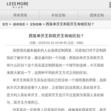
商务西装
衬衫定制
团体定制
>
>
> 西装单开叉和双开叉有啥区别？
首页
媒体报道
定制攻略
西装单开叉和双开叉有啥区别？
日期：2018-04-10 18:48:45 点击：5882
虽然现在
越来越多的人会选择定制西装，但是
他们
对于
定制
西
装的了解并不多，
最近
被问到一个问题
：
西装的单开叉和双开叉
有什么区别？这个
其实
是定制西装的一个细节的选择，今天
我
就
来跟大家说一下，这两种不同的开叉方式之间的区别。
单开叉
和双开叉其实在现在已经没有一个很明显的界限，选择
的方式主要还是看个人喜好，之前我们总说英国人喜欢双开叉、
意大利人喜欢单开叉，
但是
双开叉也只不过是因为英国人喜欢骑
马，双开叉方便而已
。
但是
其
在
一定程度上还是有区别的，
就
修身款西装而言，单开