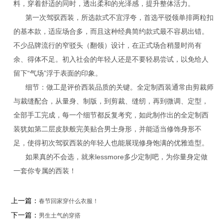
料，穿着舒适的同时，透出柔和的光泽感，提升整体活力。
第一次驾驭西装，所选款式不宜浮夸，首选平驳领单排两粒扣
的基本款，适应场合多，而且这种经典简约款式最不容易出错。
不少品牌流行的窄驳头（翻领）设计，在正式场合稍显时尚有
余、得体不足。初入社会的年轻人还是不要轻易尝试，以免给人
留下“气场”浮于表面的印象。
细节：做工是评价西装品质的关键。全定制西装通常由剪裁师
与裁缝配合，从量身、制版，到剪裁、缝纫，再到微调、定型，
全部手工完成，每一个细节都反复考究，如此制作出的全定制西
装犹如第二层皮肤般完美贴合男士身形，并能适当修饰身形不
足，使得初次驾驭西装的年轻人也能展现修身饱满的优雅造型。
如果真的不会选，就来lessmore多少定制吧，为你量身定做
一套你专属的西装！
上一篇：
春节回家穿什么衣服！
下一篇：
男生土气的穿搭