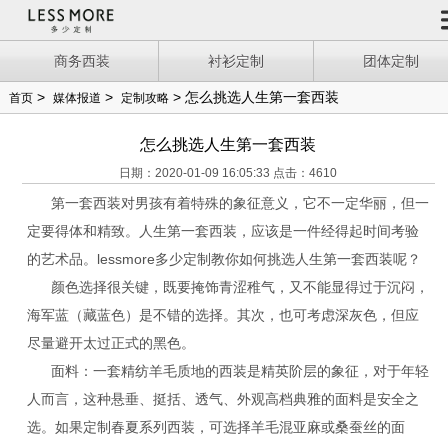
商务西装
衬衫定制
团体定制
>
>
> 怎么挑选人生第一套西装
首页
媒体报道
定制攻略
怎么挑选人生第一套西装
日期：2020-01-09 16:05:33 点击：4610
第一套西装对男孩有着特殊的象征意义，它不一定华丽，但一
定要得体和精致。人生第一套西装，应该是一件经得起时间考验
的艺术品。lessmore多少定制教你如何挑选人生第一套西装呢？
颜色选择很关键，既要掩饰青涩稚气，又不能显得过于沉闷，
海军蓝（藏蓝色）是不错的选择。其次，也可考虑深灰色，但应
尽量避开太过正式的黑色。
面料：一套精纺羊毛质地的西装是精英阶层的象征，对于年轻
人而言，这种悬垂、挺括、透气、外观高档典雅的面料是安全之
选。如果定制春夏系列西装，可选择羊毛混亚麻或桑蚕丝的面