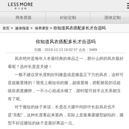
商务西装
衬衫定制
团体定制
>
>
> 你知道风衣搭配多长才合适吗
首页
媒体报道
保养课堂
你知道风衣搭配多长才合适吗
日期：2019-12-13 16:02:57 点击：3489
风衣绝对是每年入冬最经典的单品之一，那什么样的风衣最好
看呢？选对长度是关键！
一般不建议穿长度刚好到膝盖或是膝盖正下方的风衣，这样可
是超极显矮的！视觉上截短你的腿，超级显矮，搭配裙装的话超
级容易显臃肿，一不小心就成水桶了，跟时髦可就半点关系都没
有了呢。
对于腿短的妹子来说，长度在大腿中间的中长款风衣也不
是“良配”，这种长度看起来遮肉，实际上是最暴露腿型缺陷的，腿
型不好还腿短的妹子是最好离远一点。