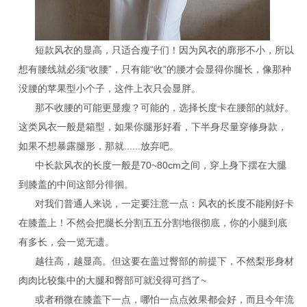
短款风衣的显高，只适合瘦子们！因为风衣的廓形不小，所以
想有腰线就必须“收腰”，只有能“收”的腰才会显得你腿长，像那种
没腰的苹果型小个子，这件上衣只会显胖。
那不收腰的可能更显瘦？可能的，选择长度卡在腰部的就好。
这类风衣一般是箱型，如果你腿形好看，下半身尽量穿修身款，
如果不想暴露腿形，那就......放弃吧。
中长款风衣的长度一般是70~80cm之间，穿上身下摆在大腿
到膝盖的中间这部分徘徊。
对我们普通人来说，一定要注意一点：风衣的长度不能刚好卡
在膝盖上！不然会把腿长分割五五分割地很彻底，你的小腿到底
有多长，会一览无遗。
越往高，越显高。但这要在盖过臀部的前提下，不然梨形身材
肉肉比较集中的大腿和臀部可就没得可挡了~
或者稍微在膝盖下一点，哪怕一点点效果都会好，而且今年流