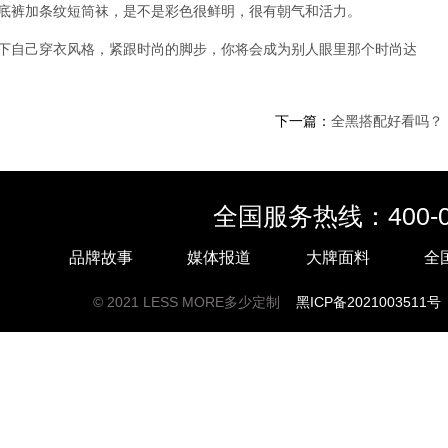
底裤加条纹短筒袜，是不是彩色很鲜明，很有朝气和活力。
下自己穿衣风格，紧跟时尚的脚步，你将会成为别人眼里那个时尚达
下一篇：
全黑搭配好看吗？
全国服务热线：400-01
品牌故事
媒体报道
大牌面料
全
© 2021
LESS MORE多少定制
黑ICP备2021003511号