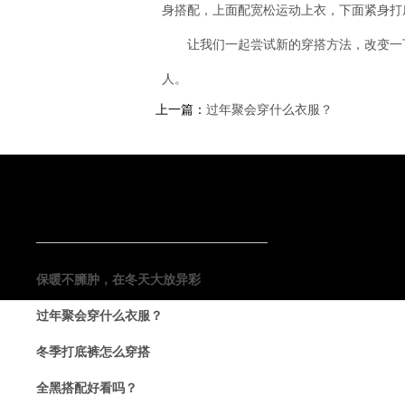
身搭配，上面配宽松运动上衣，下面紧身打
让我们一起尝试新的穿搭方法，改变一
人。
上一篇：
过年聚会穿什么衣服？
相 关 阅 读
保暖不臃肿，在冬天大放异彩
过年聚会穿什么衣服？
冬季打底裤怎么穿搭
全黑搭配好看吗？