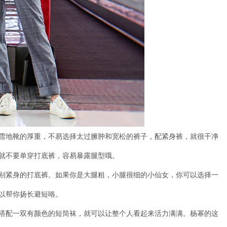
雪地靴的厚重，不易选择太过臃肿和宽松的裤子，配紧身裤，就很干净
就不要单穿打底裤，容易暴露腿型哦。
别紧身的打底裤。如果你是大腿粗，小腿很细的小仙女，你可以选择一
以帮你扬长避短咯。
搭配一双有颜色的短筒袜，就可以让整个人看起来活力满满。杨幂的这