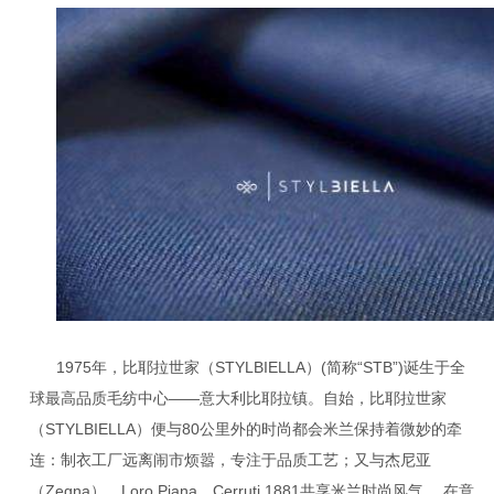
1975年，比耶拉世家（STYLBIELLA）(简称“STB”)诞生于全
球最高品质毛纺中心——意大利比耶拉镇。自始，比耶拉世家
（STYLBIELLA）便与80公里外的时尚都会米兰保持着微妙的牵
连：制衣工厂远离闹市烦嚣，专注于品质工艺；又与杰尼亚
（Zegna）、Loro Piana、Cerruti 1881共享米兰时尚风气。 在意